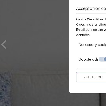
Acceptation co
Ce site Web utilise 
à des fins statistiq
‹
En utilisant ce sit
données
.
Necessary cook
Google ads
REJETER TOUT