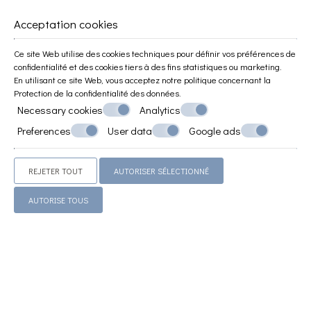
accommodations that redefine the concept of island
hospitality.
Acceptation cookies
VOIR PLUS
Ce site Web utilise des cookies techniques pour définir vos préférences de
confidentialité et des cookies tiers à des fins statistiques ou marketing.
En utilisant ce site Web, vous acceptez notre politique concernant la
Protection de la confidentialité des données
.
Necessary cookies
Analytics
Preferences
User data
Google ads
REJETER TOUT
AUTORISER SÉLECTIONNÉ
Faites une réservation
AUTORISE TOUS
DEMANDE
RESERVEZ