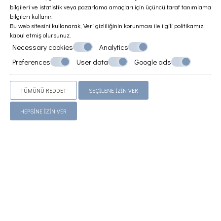
bilgileri ve istatistik veya pazarlama amaçları için üçüncü taraf tanımlama
bilgileri kullanır.
Bu web sitesini kullanarak,
Veri gizliliğinin korunması
ile ilgili politikamızı
kabul etmiş olursunuz.
Necessary cookies
Analytics
Preferences
User data
Google ads
TÜMÜNÜ REDDET
SEÇILENE IZIN VER
HEPSINE IZIN VER