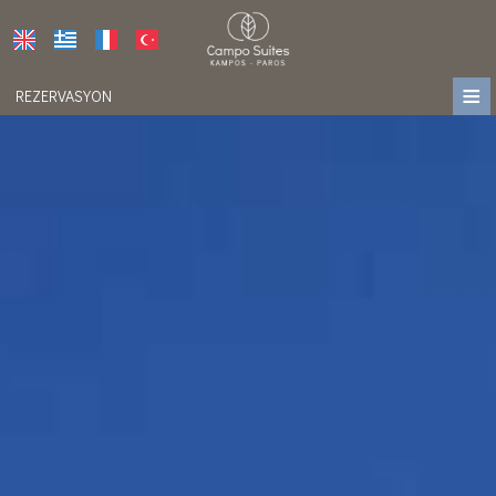
≡
REZERVASYON
HOME
KONUM
KONAKLAMA
OLANAKLAR
FOTOĞRAFLAR
ÖDÜLLER
PRESS
YORUMLAR