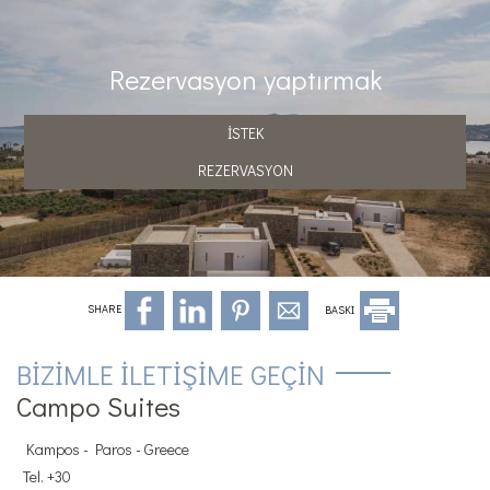
Rezervasyon yaptırmak
İSTEK
REZERVASYON
SHARE
BASKI
BIZIMLE ILETIŞIME GEÇIN
Campo Suites
Kampos - Paros - Greece
Tel.
+30