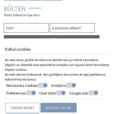
BÜLTEN
Posta listemize üye olun
KAYDOL
Kabul cookies
EXPLORE
Konum
Bu web sitesi, gizlilik tercihlerinizi belirlemek için teknik tanımlama
bilgileri ve istatistik veya pazarlama amaçları için üçüncü taraf tanımlama
Konaklama
bilgileri kullanır.
Bu web sitesini kullanarak,
Veri gizliliğinin korunması
ile ilgili politikamızı
Olanaklar
kabul etmiş olursunuz.
Fotoğraflar
Necessary cookies
Analytics
Ödüller
Preferences
User data
Google ads
TÜMÜNÜ REDDET
SEÇILENE IZIN VER
© Powered by Marinet