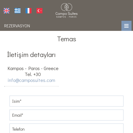
≡
REZERVASYON
HOME
Temas
KONUM
İletişim detayları
KONAKLAMA
Kampos - Paros - Greece
OLANAKLAR
Tel.
+30
info@camposuites.com
FOTOĞRAFLAR
ÖDÜLLER
PRESS
YORUMLAR