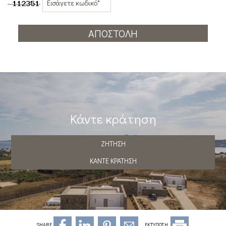
ΑΠΟΣΤΟΛΉ
Κάντε κράτηση
ΖΉΤΗΣΗ
ΚΆΝΤΕ ΚΡΆΤΗΣΗ
SHARE
ΕΚΤΥΠΩΣΗ