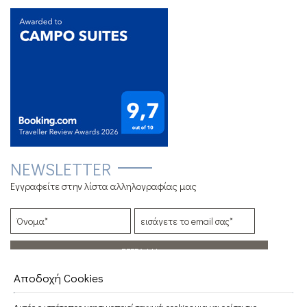
NEWSLETTER
Εγγραφείτε στην λίστα αλληλογραφίας μας
ΕΓΓΡΑΦΉ
Αποδοχή Cookies
ΕΞΕΡΕΥΝΉΣΤΕ
Τοποθεσία
Αυτός ο ιστότοπος χρησιμοποιεί τεχνικά cookies για να ορίσει τις